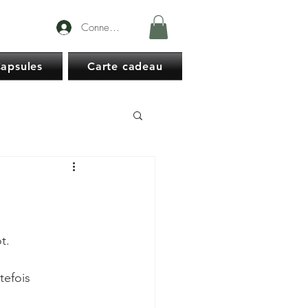
Connexion
apsules
Carte cadeau
t.
tefois 