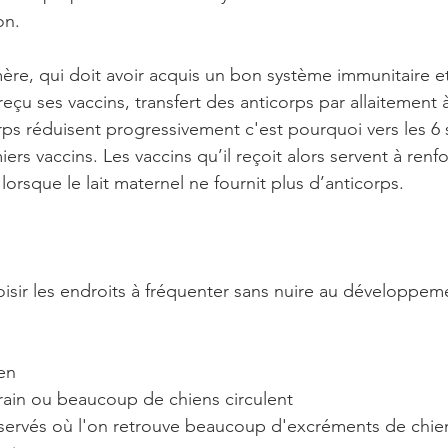
on.
 mère, qui doit avoir acquis un bon système immunitaire et
çu ses vaccins, transfert des anticorps par allaitement à
orps réduisent progressivement c'est pourquoi vers les 6 
iers vaccins. Les vaccins qu’il reçoit alors servent à renf
orsque le lait maternel ne fournit plus d’anticorps.
sir les endroits à fréquenter sans nuire au développeme
ien
rrain ou beaucoup de chiens circulent
éservés où l'on retrouve beaucoup d'excréments de chie