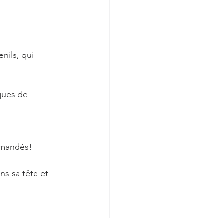
nils, qui 
ques de 
ommandés!
ns sa tête et 