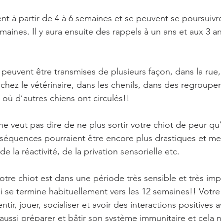
nt à partir de 4 à 6 semaines et se peuvent se poursuivr
emaines. Il y aura ensuite des rappels à un ans et aux 3 an
 peuvent être transmises de plusieurs façon, dans la rue,
, chez le vétérinaire, dans les chenils, dans des regroup
t où d’autres chiens ont circulés!!
ne veut pas dire de ne plus sortir votre chiot de peur qu’i
séquences pourraient être encore plus drastiques et me
 de la réactivité, de la privation sensorielle etc.
tre chiot est dans une période très sensible et très impo
ui se termine habituellement vers les 12 semaines!! Votre 
sentir, jouer, socialiser et avoir des interactions positive
t aussi préparer et bâtir son système immunitaire et cela n