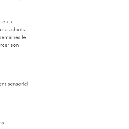
 qui a 
 ses chiots. 
semaines le 
orcer son 
nt sensoriel 
ns